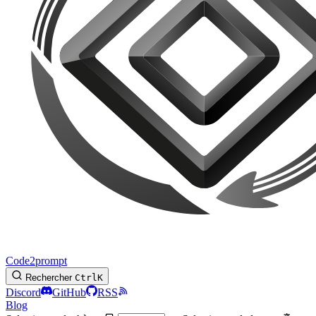
Code2prompt
Rechercher
Ctrl
K
Discord
GitHub
RSS
Blog