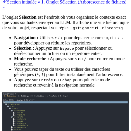
Section intitulée « 1. Onglet Sélection (Arborescence de fichiers)
»
L’onglet
Sélection
est l’endroit où vous organisez le contexte exact
que vous souhaitez envoyer au LLM. Il affiche une vue hiérarchique
de votre projet, respectant vos règles
et
.
.gitignore
.c2pconfig
Navigation :
Utilisez
/
pour déplacer le curseur, et
/
↑
↓
←
→
pour développer ou réduire les répertoires.
Sélection :
Appuyez sur
pour sélectionner ou
Espace
désélectionner un fichier ou un répertoire entier.
Mode recherche :
Appuyez sur
ou
pour entrer en mode
s
/
recherche.
Vous pouvez taper du texte ou utiliser des caractères
génériques (
,
) pour filtrer instantanément l’arborescence.
*
?
Appuyez sur
ou
pour quitter le mode
Entrée
Échap
recherche et revenir à la navigation normale.