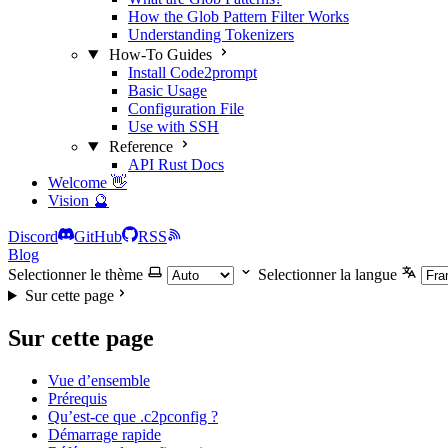
How the Glob Pattern Filter Works
Understanding Tokenizers
How-To Guides
Install Code2prompt
Basic Usage
Configuration File
Use with SSH
Reference
API Rust Docs
Welcome 👋
Vision 🔮
Discord
GitHub
RSS
Blog
Selectionner le thème
Selectionner la langue
Sur cette page
Sur cette page
Vue d’ensemble
Prérequis
Qu’est-ce que .c2pconfig ?
Démarrage rapide