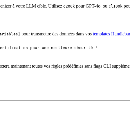
kenizer à votre LLM cible. Utilisez
pour GPT-4o, ou
pou
o200k
cl100k
pour transmettre des données dans vos
templates Handleba
ariables]
entification pour une meilleure sécurité.
"
ectera maintenant toutes vos règles prédéfinies sans flags CLI supplémen