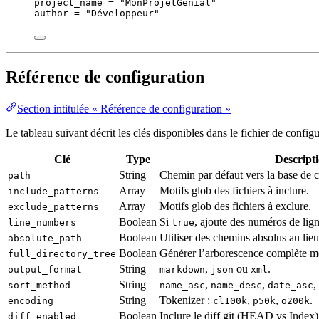
project_name
 = 
"
MonProjetGénial
"
author
 = 
"
Développeur
"
Référence de configuration
Section intitulée « Référence de configuration »
Le tableau suivant décrit les clés disponibles dans le fichier de configu
Clé
Type
Descript
String
Chemin par défaut vers la base de
path
Array
Motifs glob des fichiers à inclure.
include_patterns
Array
Motifs glob des fichiers à exclure.
exclude_patterns
Boolean
Si
, ajoute des numéros de lig
line_numbers
true
Boolean
Utiliser des chemins absolus au lieu
absolute_path
Boolean
Générer l’arborescence complète mê
full_directory_tree
String
,
ou
.
output_format
markdown
json
xml
String
,
,
,
sort_method
name_asc
name_desc
date_asc
String
Tokenizer :
,
,
.
encoding
cl100k
p50k
o200k
Boolean
Inclure le diff git (HEAD vs Index)
diff_enabled