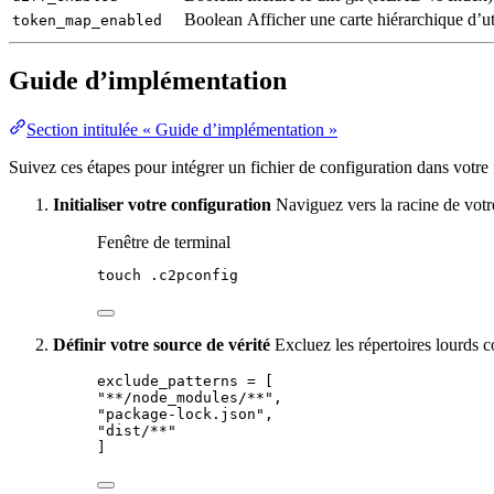
Boolean
Afficher une carte hiérarchique d’ut
token_map_enabled
Guide d’implémentation
Section intitulée « Guide d’implémentation »
Suivez ces étapes pour intégrer un fichier de configuration dans votre f
Initialiser votre configuration
Naviguez vers la racine de votre 
Fenêtre de terminal
touch
.c2pconfig
Définir votre source de vérité
Excluez les répertoires lourds
exclude_patterns
 = [
"
**/node_modules/**
"
,
"
package-lock.json
"
,
"
dist/**
"
]