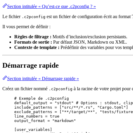
Section intitulée « Qu’est-ce que .c2pconfig ? »
Le fichier
est un fichier de configuration écrit au format
.c2pconfig
Il vous permet de définir :
Règles de filtrage :
Motifs d’inclusion/exclusion persistants.
Formats de sortie :
Par défaut JSON, Markdown ou XML.
Contexte de template :
Prédéfinir des variables pour vos temp
Démarrage rapide
Section intitulée « Démarrage rapide »
Créez un fichier nommé
à la racine de votre projet pour
.c2pconfig
# Exemple de .c2pconfig
default_output
 = 
"
stdout
"
# Options : stdout, clip
include_patterns
 = [
"
src/**/*.rs
"
, 
"
Cargo.toml
"
]
exclude_patterns
 = [
"
**/target/**
"
, 
"
tests/fixture
line_numbers
 = 
true
output_format
 = 
"
markdown
"
[user_variables]