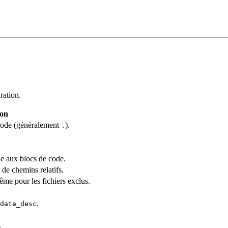
ration.
ion
 code (généralement
).
.
ne aux blocs de code.
 de chemins relatifs.
me pour les fichiers exclus.
.
date_desc
.