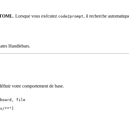
TOML
. Lorsque vous exécutez
, il recherche automatique
code2prompt
lates Handlebars.
 définir votre comportement de base.
board, file
s/**
"
]