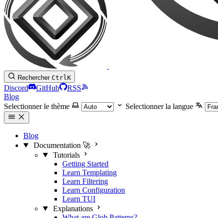
Rechercher
Ctrl
K
Discord
GitHub
RSS
Blog
Selectionner le thème
Selectionner la langue
Blog
Documentation 🚀
Tutorials
Getting Started
Learn Templating
Learn Filtering
Learn Configuration
Learn TUI
Explanations
What are Glob Patterns?